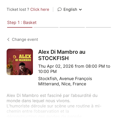
Ticket lost ?
Click here
|
English
Step 1 : Basket
Change event
Alex Di Mambro au
STOCKFISH
Thu Apr 02, 2026 from 08:00 PM to
10:00 PM
Stockfish, Avenue François
Mitterrand, Nice, France
Alex Di Mambro est fasciné par l’absurdité du
monde dans lequel nous vivons.
L'humoriste déroule sur scène une routine à mi-
chemin entre l’observation et la
déconstruction des modes de pensée.