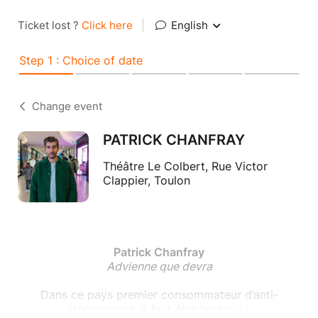
Ticket lost ?
Click here
|
English
Step 1 : Choice of date
Change event
PATRICK CHANFRAY
Théâtre Le Colbert, Rue Victor
Clappier, Toulon
Patrick Chanfray
Advienne que devra
Dans ce pays premier consommateur d’anti-
dépresseurs, il faut être heureux !