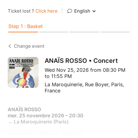
Ticket lost ?
Click here
|
English
Step 1 : Basket
Change event
ANAÏS ROSSO • Concert
Wed Nov 25, 2026 from 08:30 PM
to 11:55 PM
La Maroquinerie, Rue Boyer, Paris,
France
ANAÏS ROSSO
mer. 25 novembre 2026 – 20:30
→ La Maroquinerie (Paris)
présenté par 38Tours / Mix'Arts