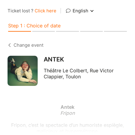
Ticket lost ?
Click here
|
English
Step 1 : Choice of date
Change event
ANTEK
Théâtre Le Colbert, Rue Victor
Clappier, Toulon
Antek
Fripon
Fripon, c’est le spectacle d’un humoriste espiègle,
malicieux et hypermétrope.