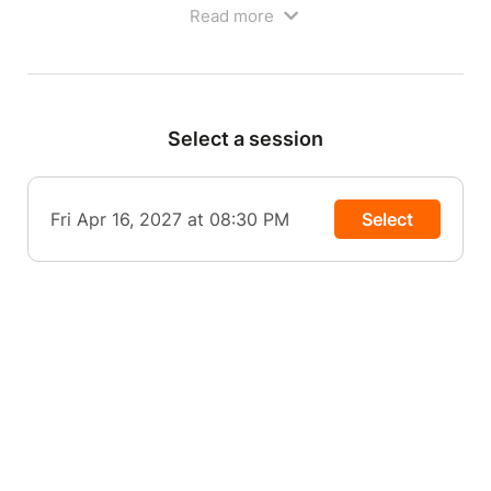
Read more
Artiste polyvalent, Antek connecte instantanément
avec le public dans un spectacle où il essaie de
comprendre comment être heureux et trouver sa
place.
Select a session
De Jésus à Julien Doré en passant par sa passion
pour les courges butternut et les cours de pilates
sur Youtube, laissez-vous emporter par son regard
pétillant derrière ses petites lunettes rouges.
Fri Apr 16, 2027 at 08:30 PM
Select
Le saviez-vous ?
En 2025, il remporte Comedy Class Saison 2 avec
Eric et Ramzy sur Amazon Prime et fait partie de la
tournée des zéniths avec la troupe du Jamel Comedy
Club. Vous avez aussi pu le voir à la présentation de
saison 13 et 14 du Jamel Comedy Club sur Canal +
Ouverture des portes à 19h00
Bar et petite restauration sur place avant le
spectacle