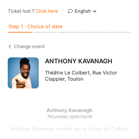
Ticket lost ?
Click here
|
English
Step 1 : Choice of date
Change event
ANTHONY KAVANAGH
Théâtre Le Colbert, Rue Victor
Clappier, Toulon
Anthony Kavanagh
Nouveau spectacle
Anthony Kavanagh revient sur la scène du Colbert
avec son nouveau spectacle !