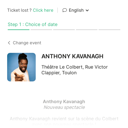
Ticket lost ?
Click here
|
English
Step 1 : Choice of date
Change event
ANTHONY KAVANAGH
Théâtre Le Colbert, Rue Victor
Clappier, Toulon
Anthony Kavanagh
Nouveau spectacle
Anthony Kavanagh revient sur la scène du Colbert
avec son nouveau spectacle !