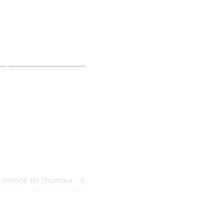
e monde de l’humour : à
’art du sketch, laissant
 leurs outrances qui