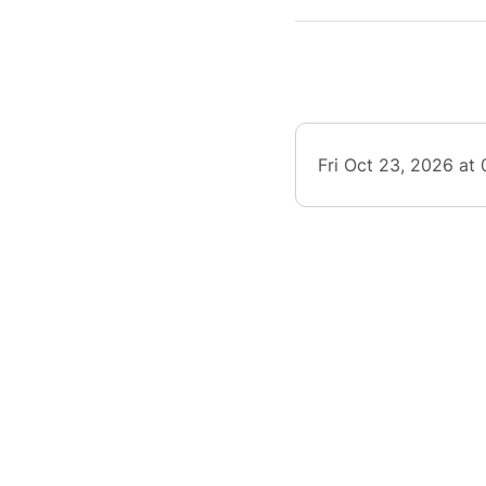
Sur 
fantasq
Confl
écolog
f
Fri Oct 23, 2026 at
La per