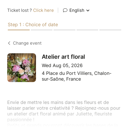
Ticket lost ?
Click here
|
English
Step 1 : Choice of date
Change event
Atelier art floral
Wed Aug 05, 2026
4 Place du Port Villiers, Chalon-
sur-Saône, France
Envie de mettre les mains dans les fleurs et de
laisser parler votre créativité ? Rejoignez-nous pour
un atelier d’art floral animé par Juliette, fleuriste
passionnée !
Petits et grands pourront découvrir les bases de la