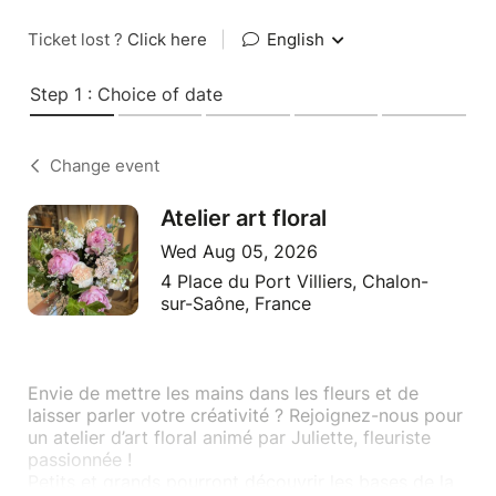
Ticket lost ?
Click here
|
English
Step 1 : Choice of date
Change event
Atelier art floral
Wed Aug 05, 2026
4 Place du Port Villiers, Chalon-
sur-Saône, France
Envie de mettre les mains dans les fleurs et de
laisser parler votre créativité ? Rejoignez-nous pour
un atelier d’art floral animé par Juliette, fleuriste
passionnée !
Petits et grands pourront découvrir les bases de la