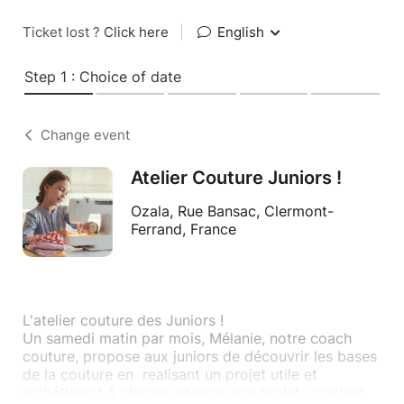
Ticket lost ?
Click here
|
English
Step 1 : Choice of date
Change event
Atelier Couture Juniors !
Ozala, Rue Bansac, Clermont-
Ferrand, France
L'atelier couture des Juniors !
Un samedi matin par mois, Mélanie, notre coach
couture, propose aux juniors de découvrir les bases
de la couture en realisant un projet utile et
esthétique ! A chaque séance, son projet : pochon,