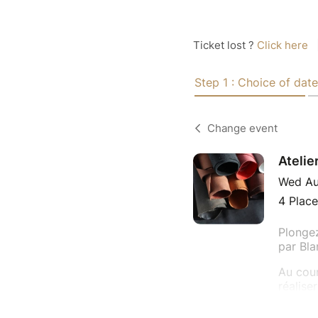
Ticket lost ?
Click here
Step 1 : Choice of date
Change event
Atelier
Wed Au
4 Place
Plongez
par Bla
Au cour
réalise
savoir-