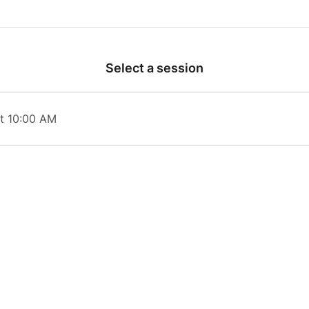
le occasion de découvrir une matière noble et de créer un o
pres mains.
r de 9 ans.
Select a session
t 10:00 AM