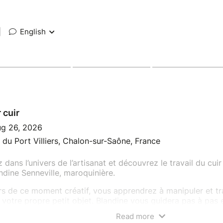
|
English
 cuir
g 26, 2026
 du Port Villiers, Chalon-sur-Saône, France
 dans l’univers de l’artisanat et découvrez le travail du cuir
ndine Senneville, maroquinière.
s de ce moment créatif, vous apprendrez à manipuler et tra
r votre propre petit objet. Blandine vous guidera pas à pas
faire artisanal ainsi que quelques secrets de fabrication.
Read more