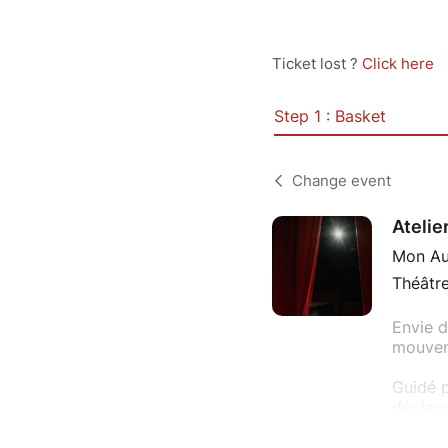
Ticket lost ?
Click here
Step 1 : Basket
Change event
Atelie
Mon Aug
Théâtre
Envie d
mouveme
Guidé p
déplace
styles 