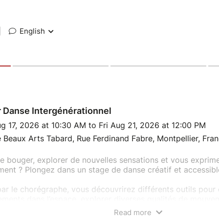
|
English
r Danse Intergénérationnel
 17, 2026 at 10:30 AM to Fri Aug 21, 2026 at 12:00 PM
 Beaux Arts Tabard, Rue Ferdinand Fabre, Montpellier, Fra
e bouger, explorer de nouvelles sensations et vous exprimer
nt ? Plongez dans un stage de danse créatif et accessible
ar le chorégraphe, vous découvrirez différents outils pour 
ments dans l’espace, explorer diverses qualités de mouvem
musicaux variés.
Read more