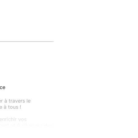
nce
 à travers le
 à tous !
enrichir vos
ent et évoluer sur des