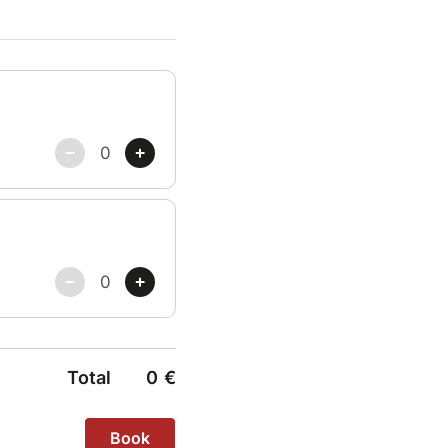
rez votre expressivité
n chorégraphique
 participer à une
parent-enfant (dès 6
Total
0
€