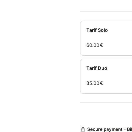
Une exp
À trave
et votr
collecti
Tarif Solo
Au pro
• Explo
60.00
€
• Trava
• Impro
• Expre
• Évolu
Tarif Duo
• Const
Objecti
85.00
€
créatio
Pour qu
Ouvert 
ans). T
SALLE 
FICHE 
Secure payment - Bi