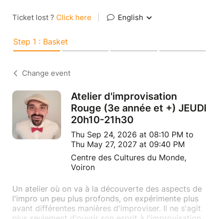
Ticket lost ?
Click here
|
English
Step 1 : Basket
Change event
Atelier d'improvisation
Rouge (3e année et +) JEUDI
20h10-21h30
Thu Sep 24, 2026 at 08:10 PM to
Thu May 27, 2027 at 09:40 PM
Centre des Cultures du Monde,
Voiron
Un atelier où on va à la découverte des aspects de
l'impro un peu plus profonds, on expérimente plus
avant différentes manières d'improviser. Il ne s'agit
plus seulement d'ouvrir son esprit à l'improvisation