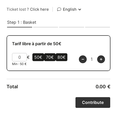
Ticket lost ?
Click here
|
English
Step 1 : Basket
Tarif libre à partir de 50€
€
50€
70€
80€
Min :
50
€
Total
0.00
€