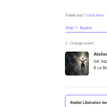
Ticket lost ?
Click here
Step 1 : Basket
Change event
Atelie
Sat Se
8 La Bo
Atelier Libération 