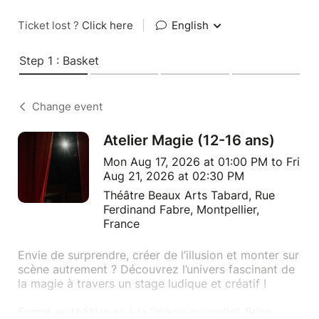
Ticket lost ?
Click here
|
English
Step 1 : Basket
Change event
Atelier Magie (12-16 ans)
Mon Aug 17, 2026 at 01:00 PM to Fri
Aug 21, 2026 at 02:30 PM
Théâtre Beaux Arts Tabard, Rue
Ferdinand Fabre, Montpellier,
France
Envie de surprendre, créer de l’illusion et monter sur
scène autrement ? Découvrez l’univers fascinant de
la magie à travers un stage ludique et créatif !
Formé au théâtre et à la “magie nouvelle”, Brice