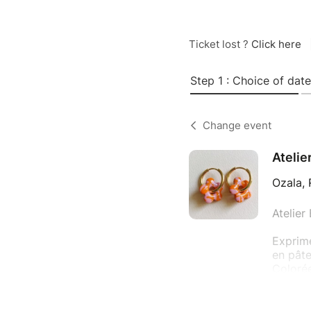
Ticket lost ?
Click here
Step 1 : Choice of date
Change event
Atelie
Ozala, 
Atelier
Exprime
en pâte
Colorée
uniques
motifs 
Au pro