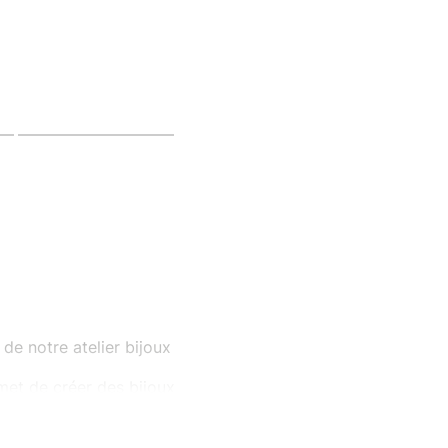
 de notre atelier bijoux
rmet de créer des bijoux
s minimalistes, les
ble !