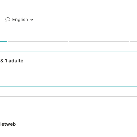
|
English
 & 1 adulte
lletweb