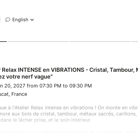
|
English
r Relax INTENSE en VIBRATIONS - Cristal, Tambour,
ez votre nerf vague"
n 20, 2027 from 07:30 PM to 09:30 PM
cat, France
ue à l'Atelier Relax intense en vibrations ! On monte en vibr
nore aux bols de cristal, tambour, métaux sacrés, carillons, 
dans le lâcher prise, et le soin intérieur.
'atelier idéal pour relâcher les tensions et se détendre, mai