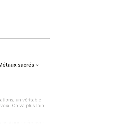
 Métaux sacrés ~
ations, un véritable
voix. On va plus loin
s aussi pour découvrir