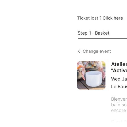
Ticket lost ?
Click here
Step 1 : Basket
Change event
Atelie
"Activ
Wed Ja
Le Bous
Bienven
bain so
encore 
C'est l