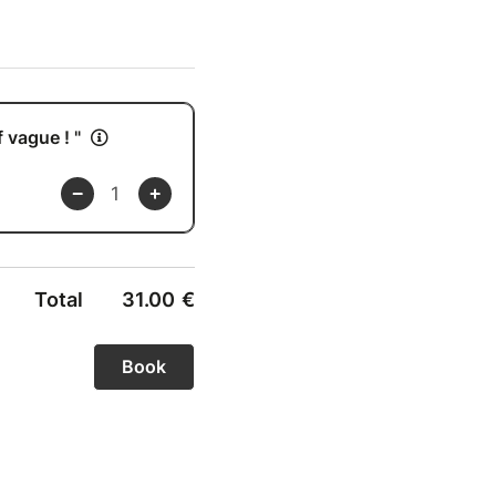
ion”, car il n’y a que
anisme (corps-mental)
se répare, assimile les
ainsi puissamment le
 vague ! "
es batteries en
emble.
t apaiser
Total
31.00
€
our entrer plus
ration
étains, Tambour,
e et délicieuse.
 qui le souhaiteront,