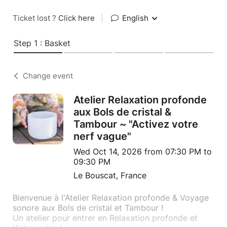
Ticket lost ?
Click here
|
English
Step 1 : Basket
Change event
Atelier Relaxation profonde
aux Bols de cristal &
Tambour ~ "Activez votre
nerf vague"
Wed Oct 14, 2026 from 07:30 PM to
09:30 PM
Le Bouscat, France
Bienvenue à l'Atelier Relaxation profonde & Voyage
sonore aux Bols de cristal et Tambour !
Un atelier pour entrer en Relaxation profonde et