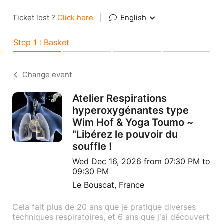
Ticket lost ?
Click here
|
English
Step 1 : Basket
Change event
Atelier Respirations
hyperoxygénantes type
Wim Hof & Yoga Toumo ~
"Libérez le pouvoir du
souffle !
Wed Dec 16, 2026 from 07:30 PM to
09:30 PM
Le Bouscat, France
Cela fait plus de 20 ans que je pratique diverses
techniques respiratoires, et 6 ans que j'ai découvert