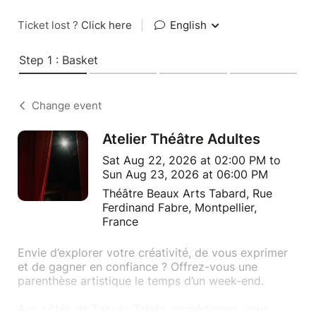
Ticket lost ?
Click here
|
English
Step 1 : Basket
Change event
Atelier Théâtre Adultes
Sat Aug 22, 2026 at 02:00 PM to
Sun Aug 23, 2026 at 06:00 PM
Théâtre Beaux Arts Tabard, Rue
Ferdinand Fabre, Montpellier,
France
Envie d’explorer votre créativité, de vous exprimer
et de gagner en confiance ? Offrez-vous une
parenthèse artistique le temps d’un week-end.
Aux côtés de Taouès Talata, comédienne, vous