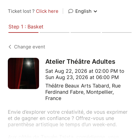
Ticket lost ?
Click here
|
English
Step 1 : Basket
Change event
Atelier Théâtre Adultes
Sat Aug 22, 2026 at 02:00 PM to
Sun Aug 23, 2026 at 06:00 PM
Théâtre Beaux Arts Tabard, Rue
Ferdinand Fabre, Montpellier,
France
Envie d’explorer votre créativité, de vous exprimer
et de gagner en confiance ? Offrez-vous une
parenthèse artistique le temps d’un week-end.
Aux côtés de Taouès Talata, comédienne, vous