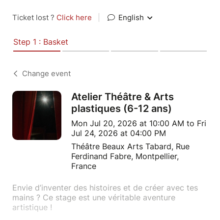
Ticket lost ?
Click here
|
English
Step 1 : Basket
Change event
Atelier Théâtre & Arts
plastiques (6-12 ans)
Mon Jul 20, 2026 at 10:00 AM to Fri
Jul 24, 2026 at 04:00 PM
Théâtre Beaux Arts Tabard, Rue
Ferdinand Fabre, Montpellier,
France
Envie d’inventer des histoires et de créer avec tes
mains ? Ce stage est une véritable aventure
artistique !