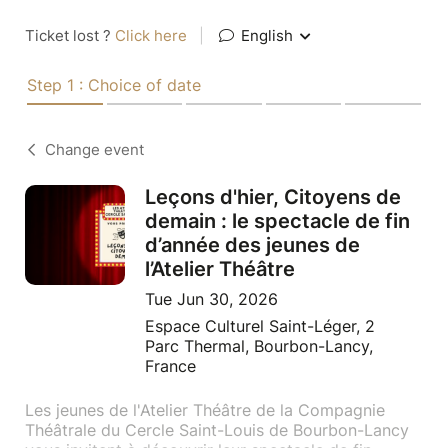
Ticket lost ?
Click here
|
English
Step 1 : Choice of date
Change event
Leçons d'hier, Citoyens de
demain : le spectacle de fin
d’année des jeunes de
l’Atelier Théâtre
Tue Jun 30, 2026
Espace Culturel Saint-Léger, 2
Parc Thermal, Bourbon-Lancy,
France
Les jeunes de l'Atelier Théâtre de la Compagnie
Théâtrale du Cercle Saint-Louis de Bourbon-Lancy