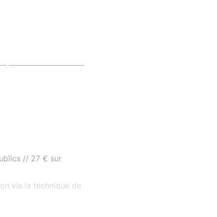
blics // 27 € sur
ion via la technique de
Tous publics // 27 €