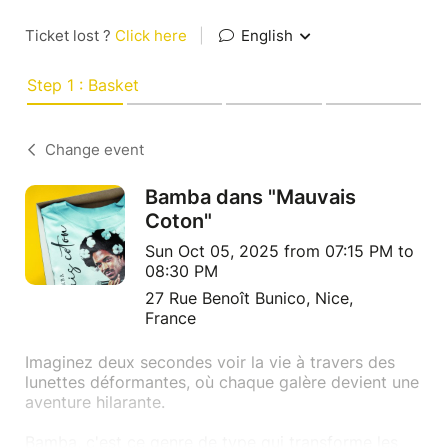
Ticket lost ?
Click here
|
English
Step 1 : Basket
Change event
Bamba dans "Mauvais
Coton"
Sun Oct 05, 2025 from 07:15 PM to
08:30 PM
27 Rue Benoît Bunico, Nice,
France
Imaginez deux secondes voir la vie à travers des
lunettes déformantes, où chaque galère devient une
aventure hilarante.
Bamba, c'est ce genre de type qui transforme les