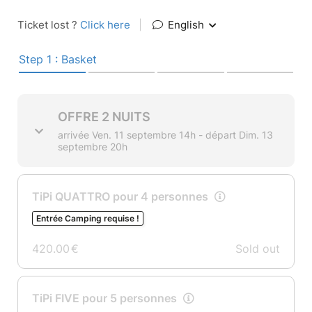
Ticket lost ?
Click here
|
English
Step 1 : Basket
OFFRE 2 NUITS
arrivée Ven. 11 septembre 14h - départ Dim. 13
septembre 20h
TiPi QUATTRO pour 4 personnes
Entrée Camping requise !
420.00
€
Sold out
TiPi FIVE pour 5 personnes