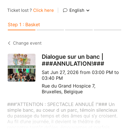
Ticket lost ?
Click here
|
English
Step 1 : Basket
Change event
Dialogue sur un banc |
###ANNULATION!###
Sat Jun 27, 2026 from 03:00 PM to
03:40 PM
Rue du Grand Hospice 7,
Bruxelles, Belgique
###"ATTENTION : SPECTACLE ANNULÉ !"### Un
simple banc, au coeur d un parc, témoin silencieux
du passage du temps et des âmes qui s’y croisent.
Au fil d’une journée, il devient le théâtre de
rencontre tantôt drôles, émouvantes et parfois