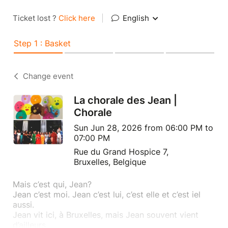
Ticket lost ?
Click here
|
English
Step 1 : Basket
Change event
La chorale des Jean |
Chorale
Sun Jun 28, 2026 from 06:00 PM to
07:00 PM
Rue du Grand Hospice 7,
Bruxelles, Belgique
Mais c’est qui, Jean?
Jean c’est moi. Jean c’est lui, c’est elle et c’est iel
aussi.
Jean vit ici, à Bruxelles, mais Jean souvent vient
d’ailleurs.