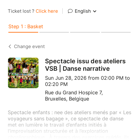
Ticket lost ?
Click here
|
English
Step 1 : Basket
Change event
Spectacle issu des ateliers
VSB | Danse narrative
Sun Jun 28, 2026 from 02:00 PM to
02:20 PM
Rue du Grand Hospice 7,
Bruxelles, Belgique
Spectacle enfants : nee des ateliers menés par « Les
voyageurs sans bagage », ce spectacle de danse
met en lumière le travail d’enfants initiés à
l’improvisation structurée et à l’exploration
chorégraphique . À travers des exercices guidés, ils