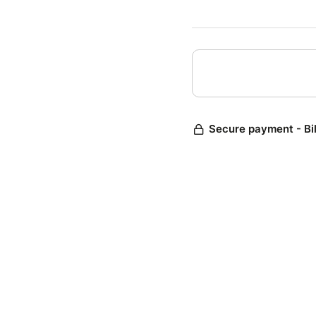
de me r
traumat
briser 
Mêlant 
et le l
public,
Un seul
et surt
aisisse
Secure payment - Bi
Mise e
Sur scè
Scénog
Mise e
Musique
Régie :