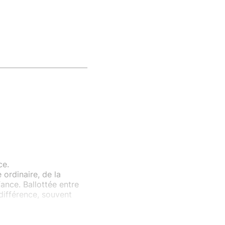
ce.
 ordinaire, de la
fance. Ballottée entre
différence, souvent
e différence est
 insoupçonnée : celle