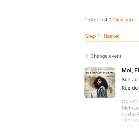
Ticket lost ?
Click here
Step 1 : Basket
Change event
Moi, E
Sun Ju
Rue du 
On m’ap
Métisse
dyslexi
décroch
subie, 
Dans ce
devenue