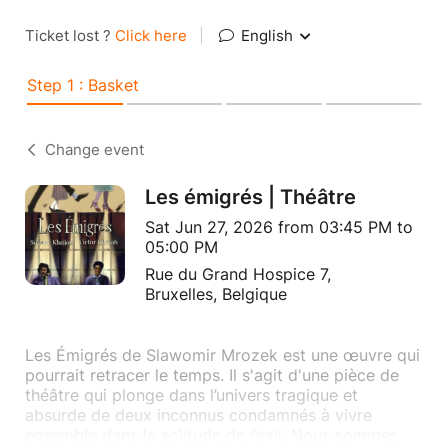
Ticket lost ?
Click here
|
English
Step 1 : Basket
Change event
Les émigrés | Théâtre
Sat Jun 27, 2026 from 03:45 PM to
05:00 PM
Rue du Grand Hospice 7,
Bruxelles, Belgique
Les Émigrés de Slawomir Mrozek est une œuvre qui
pourrait retracer le temps. Il s'agit d'une pièce de
théâtre qui plonge dans l’univers tragique et
absurde de deux inconnus condamnés à vivre
ensemble dans la solitude de l’exil. Nous sommes