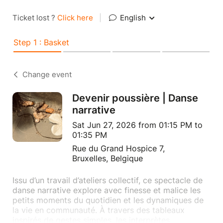
Ticket lost ?
Click here
|
English
Step 1 : Basket
Change event
Devenir poussière | Danse
narrative
Sat Jun 27, 2026 from 01:15 PM to
01:35 PM
Rue du Grand Hospice 7,
Bruxelles, Belgique
Issu d’un travail d’ateliers collectif, ce spectacle de
danse narrative explore avec finesse et malice les
petits moments du quotidien et les dynamiques de
la vie en communauté. À travers des tableaux
inspirés de gestes simples, les interprètes