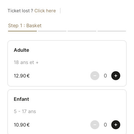
Ticket lost ?
Click here
|
Step 1 : Basket
Adulte
18 ans et +
12.90
€
Enfant
5 - 17 ans
10.90
€