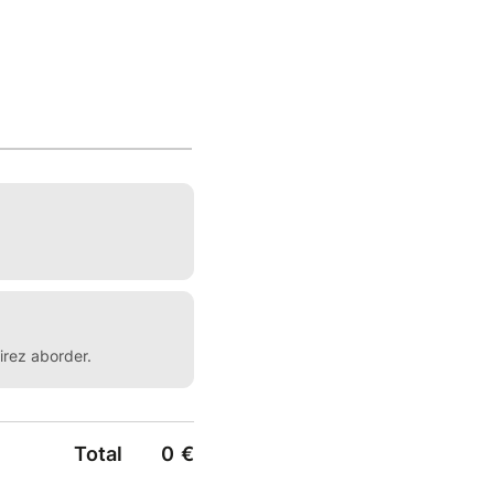
irez aborder.
Total
0
€