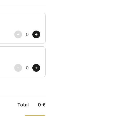
n des jours des portes
u jour afin de
Total
0
€
équence, choisissez un
ue les Asiatiques