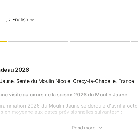
|
English
adeau 2026
Jaune, Sente du Moulin Nicole, Crécy-la-Chapelle, France
une visite au cours de la saison 2026 du Moulin Jaune
rammation 2026 du Moulin Jaune se déroule d'avril à octob
s en moyenne aux dates prévisionnelles suivantes* :
 avril
Read more
7 mai
uin