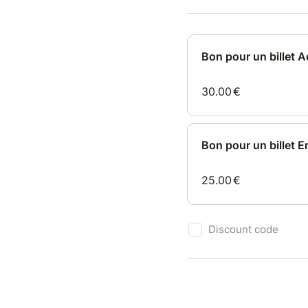
27 et 2
18 et 19
29 et 3
19 et 2
Bon pour un billet 
10 et 1
* sous ré
30.00
€
Validit
Le bon 
Bon pour un billet E
ouverte
Il devra
25.00
€
Les por
Avant d
Discount code
respect
FAQ
S'il ple
paraplu