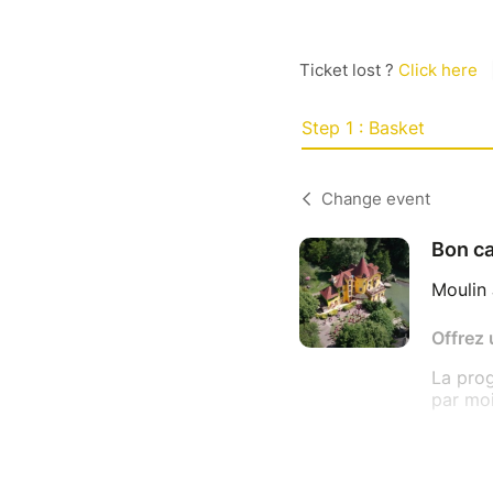
Ticket lost ?
Click here
Step 1 : Basket
Change event
Bon c
Moulin 
Offrez 
La prog
par moi
18 et 19
16 et 1
6 et 7 j