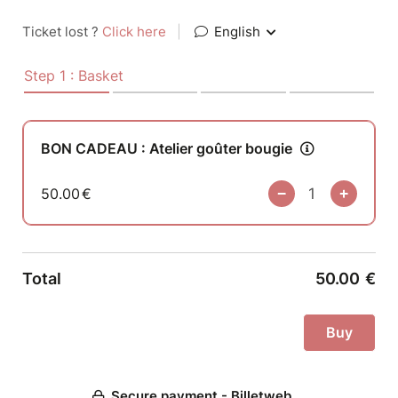
Ticket lost ?
Click here
|
English
Step 1 : Basket
BON CADEAU : Atelier goûter bougie
50.00
€
Total
50.00
€
Secure payment - Billetweb