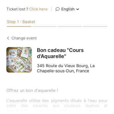
Ticket lost ?
Click here
|
English
Step 1 : Basket
Change event
Bon cadeau "Cours
d'Aquarelle"
345 Route du Vieux Bourg, La
Chapelle-sous-Dun, France
Offrez un bon d'aquarelle !
L'aquarelle utilise des pigments dilués à l'eau pour
créer des oeuvres aux couleurs légères et
translucides. L'aquarelle offre une exploration