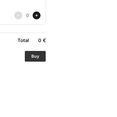
Total
0
€