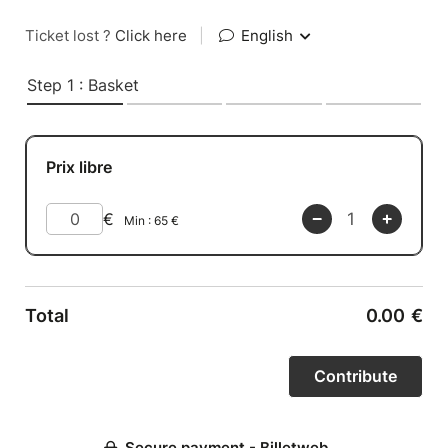
Ticket lost ?
Click here
|
English
Step 1 : Basket
Prix libre
€
Min :
65
€
Total
0.00
€
Secure payment - Billetweb