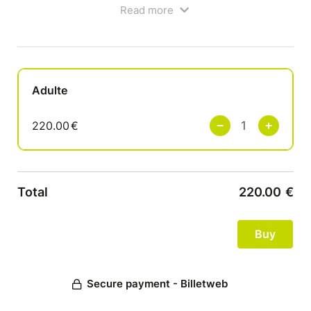
Read more
Bon pour un vol en montgolfière valable 1 an.
La réservation est obligatoire auprès de la p'tiote
vadrouille : 07 83 91 22 58
Adulte
220.00
€
Total
220.00
€
Secure payment - Billetweb