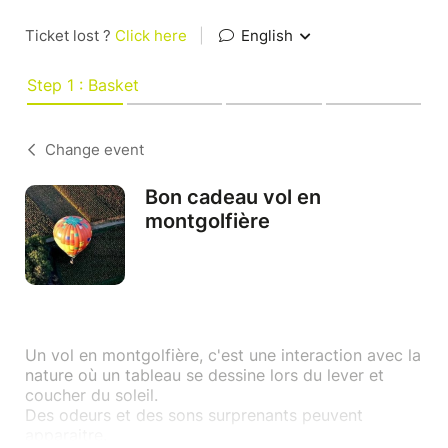
Ticket lost ?
Click here
|
English
Step 1 : Basket
Change event
Bon cadeau vol en
montgolfière
Un vol en montgolfière, c'est une interaction avec la
nature où un tableau se dessine lors du lever et
coucher du soleil.
Des odeurs et des sons surprenants peuvent
apparaitre.