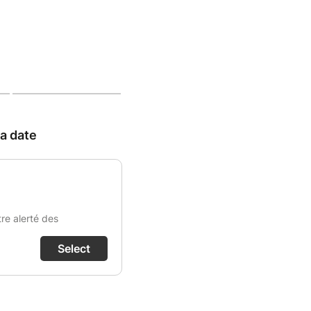
 a date
tre alerté des
Select