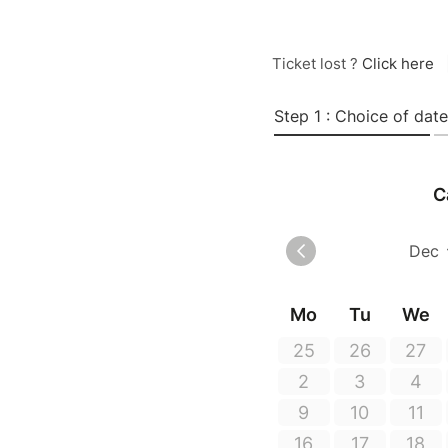
Ticket lost ?
Click here
Step 1 : Choice of date
C
Mo
Tu
We
25
26
27
2
3
4
9
10
11
16
17
18