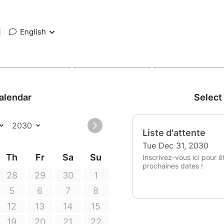
|
English
alendar
Select
Liste d'attente
Tue Dec 31, 2030
Th
Fr
Sa
Su
Inscrivez-vous ici pour ê
prochaines dates !
28
29
30
1
5
6
7
8
12
13
14
15
19
20
21
22