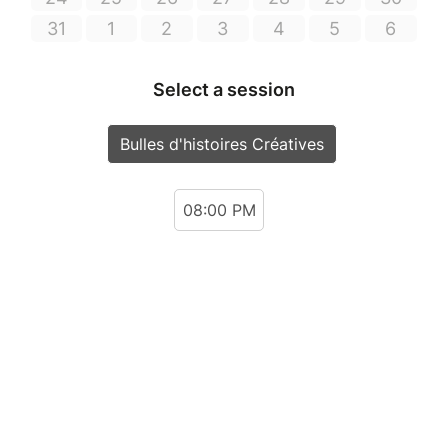
31
1
2
3
4
5
6
Select a session
Bulles d'histoires Créatives
08:00 PM