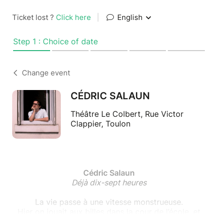
Ticket lost ?
Click here
|
English
Step 1 : Choice of date
Change event
CÉDRIC SALAUN
Théâtre Le Colbert, Rue Victor
Clappier, Toulon
Cédric Salaun
Déjà dix-sept heures
La vie passe à une vitesse monstrueuse.
Hier on jouait aux billes dans la cour de l’école, et