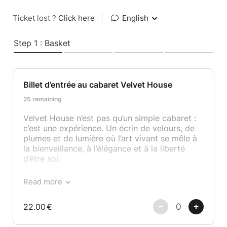
Ticket lost ?
Click here
|
English
Step 1 : Basket
Billet d’entrée au cabaret Velvet House
25 remaining
Velvet House n’est pas qu’un simple cabaret :
c’est une expérience. Un écrin de velours, de
plumes et de lumière où l’art vivant se mêle à
la bienveillance, à l’élégance et à la liberté
d’être soi.
Nos spectacles débutent à 21h précises et se
Read more
déroulent en trois parties, ponctuées de deux
pauses pour savourer l’instant et rencontrer
22.00
€
les artistes. Chaque week-end, nous vous
offrons une programmation unique avec