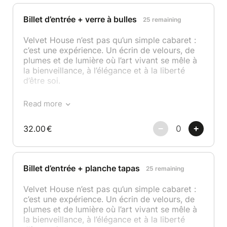
quatre artistes différents, entre drags,
chanteurs, danseurs, humoristes,
Billet d’entrée + verre à bulles
25 remaining
transformistes, magiciens,..
Velvet House n’est pas qu’un simple cabaret :
Envie de vivre toute la soirée chez nous ?
c’est une expérience. Un écrin de velours, de
Notre espace bar avec petite restauration
plumes et de lumière où l’art vivant se mêle à
vous accueille dès 18h.
la bienveillance, à l’élégance et à la liberté
d’être soi.
L’installation en salle est libre : les premiers
arrivés sont les premiers installés, vous êtes
Nos spectacles débutent à 21h précises et se
donc invité.e.s à venir tôt pour choisir la place
Read more
déroulent en trois parties, ponctuées de deux
qui vous convient le mieux.
pauses pour savourer l’instant et rencontrer
32.00
€
les artistes. Chaque week-end, nous vous
Velvet House est un lieu chic, festif et
offrons une programmation unique avec
respectueux. Une tenue correcte est attendue,
quatre artistes différents, entre drags,
élégante, à votre image. Nous adorons les
chanteurs, danseurs, humoristes,
styles affirmés, décalés, classiques ou
Billet d’entrée + planche tapas
25 remaining
transformistes, magiciens,..
flamboyants : ici, vous pouvez être vous-
même. L’important, c’est de briller avec
Velvet House n’est pas qu’un simple cabaret :
Envie de vivre toute la soirée chez nous ?
respect.
c’est une expérience. Un écrin de velours, de
Notre espace bar avec petite restauration
plumes et de lumière où l’art vivant se mêle à
vous accueille dès 18h.
Nous croyons en une fête belle, libre et
la bienveillance, à l’élégance et à la liberté
inclusive. C’est pourquoi nous ne tolérons