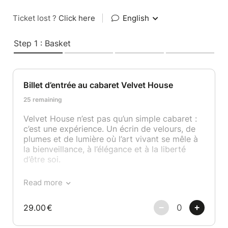
Ticket lost ?
Click here
|
English
Step 1 : Basket
Billet d’entrée au cabaret Velvet House
25 remaining
Velvet House n’est pas qu’un simple cabaret :
c’est une expérience. Un écrin de velours, de
plumes et de lumière où l’art vivant se mêle à
la bienveillance, à l’élégance et à la liberté
d’être soi.
Nos spectacles débutent à 21h précises et se
Read more
déroulent en trois parties, ponctuées de deux
pauses pour savourer l’instant et rencontrer
29.00
€
les artistes. Chaque week-end, nous vous
offrons une programmation unique avec