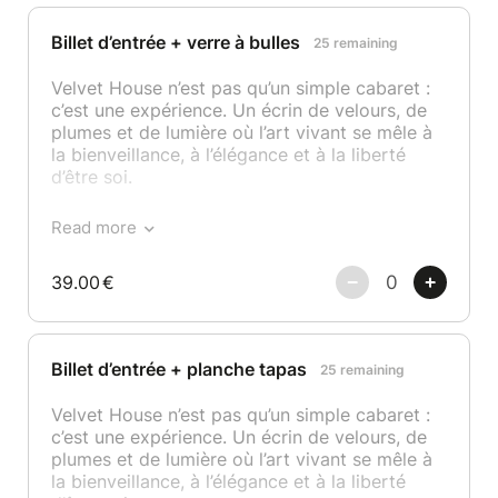
quatre artistes différents, entre drags,
chanteurs, danseurs, humoristes,
Billet d’entrée + verre à bulles
25 remaining
transformistes, magiciens,..
Velvet House n’est pas qu’un simple cabaret :
Envie de vivre toute la soirée chez nous ?
c’est une expérience. Un écrin de velours, de
Notre espace bar avec petite restauration
plumes et de lumière où l’art vivant se mêle à
vous accueille dès 18h.
la bienveillance, à l’élégance et à la liberté
d’être soi.
L’installation en salle est libre : les premiers
arrivés sont les premiers installés, vous êtes
Nos spectacles débutent à 21h précises et se
donc invité.e.s à venir tôt pour choisir la place
Read more
déroulent en trois parties, ponctuées de deux
qui vous convient le mieux.
pauses pour savourer l’instant et rencontrer
39.00
€
les artistes. Chaque week-end, nous vous
Velvet House est un lieu chic, festif et
offrons une programmation unique avec
respectueux. Une tenue correcte est attendue,
quatre artistes différents, entre drags,
élégante, à votre image. Nous adorons les
chanteurs, danseurs, humoristes,
styles affirmés, décalés, classiques ou
Billet d’entrée + planche tapas
25 remaining
transformistes, magiciens,..
flamboyants : ici, vous pouvez être vous-
même. L’important, c’est de briller avec
Velvet House n’est pas qu’un simple cabaret :
Envie de vivre toute la soirée chez nous ?
respect.
c’est une expérience. Un écrin de velours, de
Notre espace bar avec petite restauration
plumes et de lumière où l’art vivant se mêle à
vous accueille dès 18h.
Nous croyons en une fête belle, libre et
la bienveillance, à l’élégance et à la liberté
inclusive. C’est pourquoi nous ne tolérons