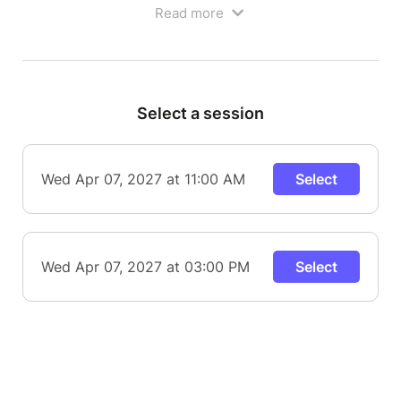
Read more
Select a session
Wed Apr 07, 2027 at 11:00 AM
Select
L'enfant magicien est un spectacle de magie
Wed Apr 07, 2027 at 03:00 PM
Select
théâtralisé qui se démarque par sa singularité dans
l'approche envers les enfants et son côté très
humoristique qui plaira aux parents !
Notre artiste nous transporte dans son univers en
nous racontant comment il est devenu magicien à
l'âge de 8 ans. Il partagera avec les enfants les