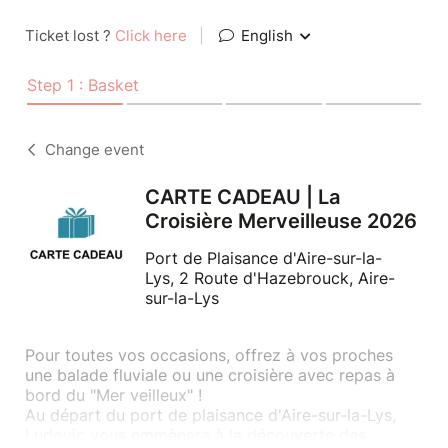
Ticket lost ?
Click here
|
English
Step 1 : Basket
Change event
CARTE CADEAU | La
Croisière Merveilleuse 2026
Port de Plaisance d'Aire-sur-la-
Lys, 2 Route d'Hazebrouck, Aire-
sur-la-Lys
Pour toutes vos occasions, offrez à vos proches
une balade fluviale ou une croisière avec repas à
bord du "Mer veilleux" !
Au départ du port de plaisance d'Aire-sur-la-Lys,
Ludovic vous emmènera à la découverte des