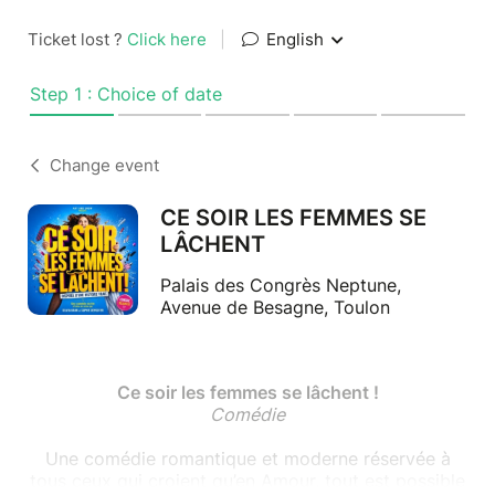
Ticket lost ?
Click here
|
English
Step 1 : Choice of date
Change event
CE SOIR LES FEMMES SE
LÂCHENT
Palais des Congrès Neptune,
Avenue de Besagne, Toulon
Ce soir les femmes se lâchent !
Comédie
Une comédie romantique et moderne réservée à
tous ceux qui croient qu’en Amour, tout est possible